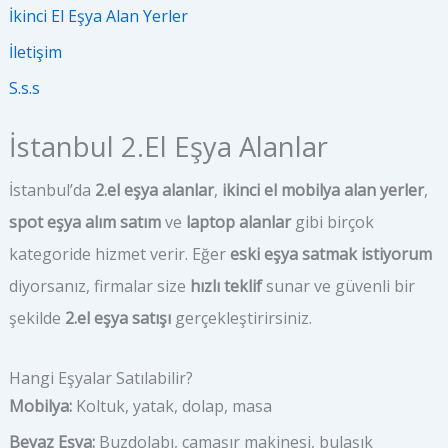
İkinci El Eşya Alan Yerler
İletişim
S.s.s
İstanbul 2.El Eşya Alanlar
İstanbul’da
2.el eşya alanlar
,
ikinci el mobilya alan yerler
,
spot eşya alım satım
ve
laptop alanlar
gibi birçok
kategoride hizmet verir. Eğer
eski eşya satmak istiyorum
diyorsanız, firmalar size
hızlı teklif
sunar ve güvenli bir
şekilde
2.el eşya satışı
gerçekleştirirsiniz.
Hangi Eşyalar Satılabilir?
Mobilya:
Koltuk, yatak, dolap, masa
Beyaz Eşya:
Buzdolabı, çamaşır makinesi, bulaşık