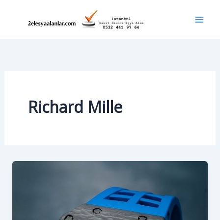
İçeriğe
atla
Mai
Men
Richard Mille