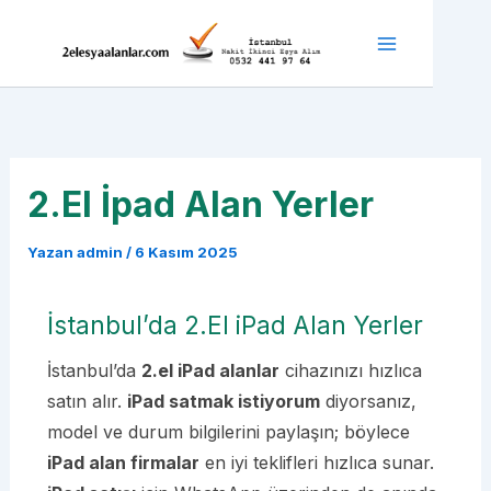
İçeriğe
atla
Main
Menu
2.El İpad Alan Yerler
Yazan
admin
/
6 Kasım 2025
İstanbul’da 2.El iPad Alan Yerler
İstanbul’da
2.el iPad alanlar
cihazınızı hızlıca
satın alır.
iPad satmak istiyorum
diyorsanız,
model ve durum bilgilerini paylaşın; böylece
iPad alan firmalar
en iyi teklifleri hızlıca sunar.